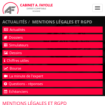
Tog
navi
ACTUALITÉS
MENTIONS LÉGALES ET RGPD
Actualités
Dossiers
Simulateurs
Dessins
Chiffres utiles
Bourse
La minute de l'expert
Questions - réponses
Echéanciers
MENTIONS LÉGALES ET RGPD